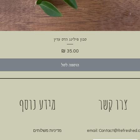
סבון פילינג הדס עדין
תצוגה מהירה
מחיר
הוספה לסל
צרו קשר
מידע נוסף
Contact@Refreshed.co
email:
מדיניות משלוחים