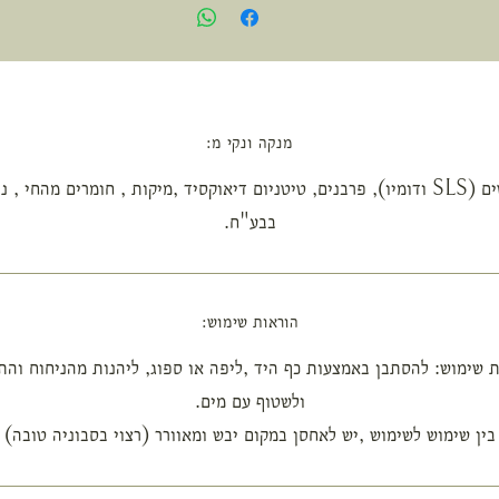
מנקה ונקי מ:
סולפטים (SLS ודומיו), פרבנים, טיטניום דיאוקסיד ,מיקות , חומרים מהחי , נ
בבע"ח.
הוראות שימוש:
 שימוש: להסתבן באמצעות כף היד ,ליפה או ספוג, ליהנות מהניחוח וה
ולשטוף עם מים.
בין שימוש לשימוש ,יש לאחסן במקום יבש ומאוורר (רצוי בסבוניה טובה)