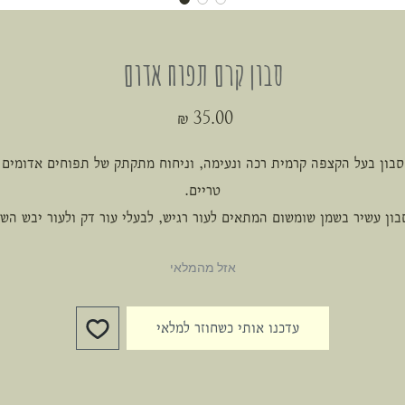
סבון קרם תפוח אדום
מחיר
סבון בעל הקצפה קרמית רכה ונעימה, וניחוח מתקתק של תפוחים אדומים
טריים.
בון עשיר בשמן שומשום המתאים לעור רגיש, לבעלי עור דק ולעור יבש הש
מסייע לשיפור גמישות העור ומעניק לו לחות.
אזל מהמלאי
סבון מיוצר במלאכת יד בדרך המסורתית הקרה ,עם המון מחשבה ואהבה.
עשוי מחומרי גלם טבעיים טבעוניים טריים ואיכותיים ללא פשרות המנקים
עדכנו אותי כשחוזר למלאי
מזינים ומטפחים את העור ושומרים על עליו וגם על הסביבה.