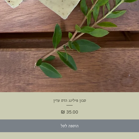
סבון פילינג הדס עדין
תצוגה מהירה
מחיר
הוספה לסל