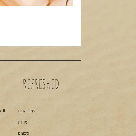
refreshed
עמוד הבית
.il
אודות
סבונים